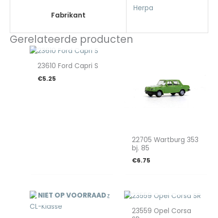
Herpa
Fabrikant
Gerelateerde producten
NIET OP VOORRAAD
23610 Ford Capri S
€
5.25
22705 Wartburg 353
bj. 85
€
6.75
NIET OP VOORRAAD
NIET OP VOORRAAD
23559 Opel Corsa