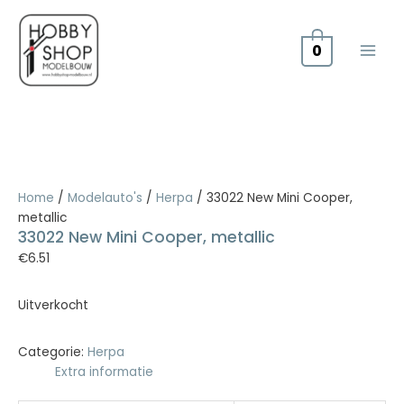
Doorgaan
naar
inhoud
0
Home
/
Modelauto's
/
Herpa
/ 33022 New Mini Cooper,
metallic
33022 New Mini Cooper, metallic
€
6.51
Uitverkocht
Categorie:
Herpa
Extra informatie