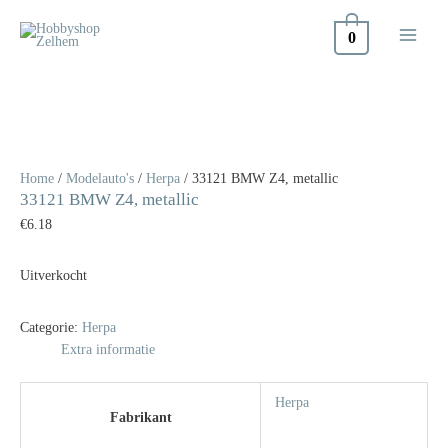
Doorgaan
naar
0
inhoud
Home
/
Modelauto's
/
Herpa
/ 33121 BMW Z4, metallic
33121 BMW Z4, metallic
€
6.18
Uitverkocht
Categorie:
Herpa
Extra informatie
Herpa
Fabrikant