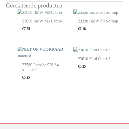
Gerelateerde producten
NIET OP VOORRAAD
23658 BMW M6 Cabrio
23320 BMW Z4 Softtop
€
7.25
€
6.18
NIET OP VOORRAAD
NIET OP VOORRAAD
23610 Ford Capri S
23580 Porsche 928 S4
€
5.25
standard
€
5.25