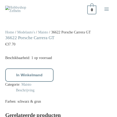
Doorgaan
naar
0
inhoud
36622
Porsche
Carrera
Home
/
Modelauto's
/
Maisto
/ 36622 Porsche Carrera GT
36622 Porsche Carrera GT
GT
aantal
€
37.70
Beschikbaarheid:
1 op voorraad
In Winkelmand
Categorie:
Maisto
Beschrijving
Farben: schwarz & grun
Gerelateerde producten