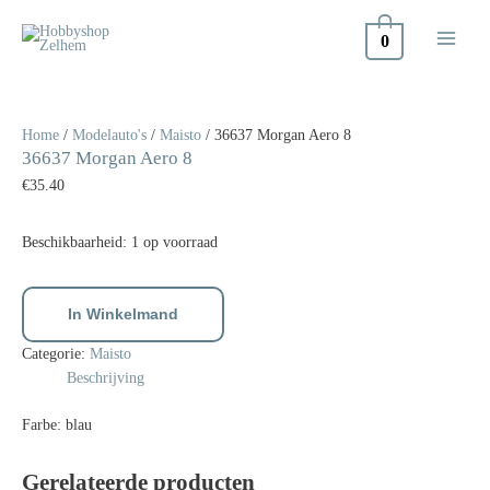
Doorgaan
naar
0
inhoud
36637
Morgan
Aero
Home
/
Modelauto's
/
Maisto
/ 36637 Morgan Aero 8
36637 Morgan Aero 8
8
aantal
€
35.40
Beschikbaarheid:
1 op voorraad
In Winkelmand
Categorie:
Maisto
Beschrijving
Farbe: blau
Gerelateerde producten