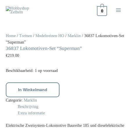
Doorgaan
naar
0
inhoud
36837
Lokomotiven-
Set
Home
/
Treinen
/
Modeltreinen HO
/
Marklin
/ 36837 Lokomotiven-Set
"Superman"
“Superman”
36837 Lokomotiven-Set “Superman”
aantal
€
219.00
Beschikbaarheid:
1 op voorraad
In Winkelmand
Categorie:
Marklin
Beschrijving
Extra informatie
Elektrische Zweisystem-Lokomotive Baureihe 185 und dieselelektrische