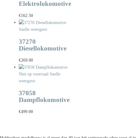
Elektrolokomotive
€
162.50
Snelle weergave
37270
Diesellokomotive
€
269.00
Niet op voorraad
Snelle
weergave
37058
Dampflokomotive
€
499.00
Hobbyshop-modelbouw is al meer dan 40 jaar hét vertrouwde adres voor al je