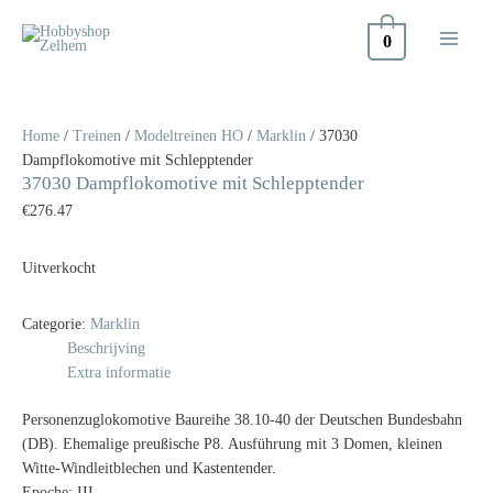
Doorgaan
naar
0
inhoud
Home
/
Treinen
/
Modeltreinen HO
/
Marklin
/ 37030
Dampflokomotive mit Schlepptender
37030 Dampflokomotive mit Schlepptender
€
276.47
Uitverkocht
Categorie:
Marklin
Beschrijving
Extra informatie
Personenzuglokomotive Baureihe 38.10-40 der Deutschen Bundesbahn
(DB). Ehemalige preußische P8. Ausführung mit 3 Domen, kleinen
Witte-Windleitblechen und Kastentender.
Epoche: III