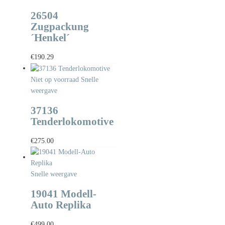
26504
Zugpackung
´Henkel´
€
190.29
Niet op voorraad
Snelle
weergave
37136
Tenderlokomotive
€
275.00
Snelle weergave
19041 Modell-
Auto Replika
€
499.00