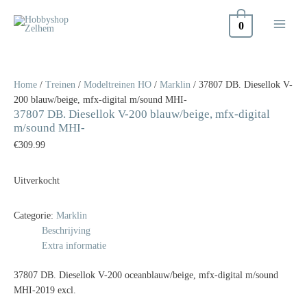
Doorgaan
naar
0
inhoud
Home
/
Treinen
/
Modeltreinen HO
/
Marklin
/ 37807 DB. Diesellok V-
200 blauw/beige, mfx-digital m/sound MHI-
37807 DB. Diesellok V-200 blauw/beige, mfx-digital
m/sound MHI-
€
309.99
Uitverkocht
Categorie:
Marklin
Beschrijving
Extra informatie
37807 DB. Diesellok V-200 oceanblauw/beige, mfx-digital m/sound
MHI-2019 excl.