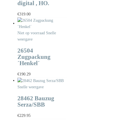
digital , HO.
€
319.00
Niet op voorraad
Snelle
weergave
26504
Zugpackung
´Henkel´
€
190.29
Snelle weergave
28462 Bauzug
Serza/SBB
€
229.95