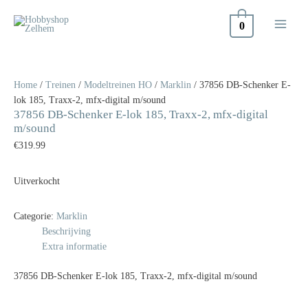
Doorgaan
naar
0
inhoud
Home
/
Treinen
/
Modeltreinen HO
/
Marklin
/ 37856 DB-Schenker E-
lok 185, Traxx-2, mfx-digital m/sound
37856 DB-Schenker E-lok 185, Traxx-2, mfx-digital
m/sound
€
319.99
Uitverkocht
Categorie:
Marklin
Beschrijving
Extra informatie
37856 DB-Schenker E-lok 185, Traxx-2, mfx-digital m/sound