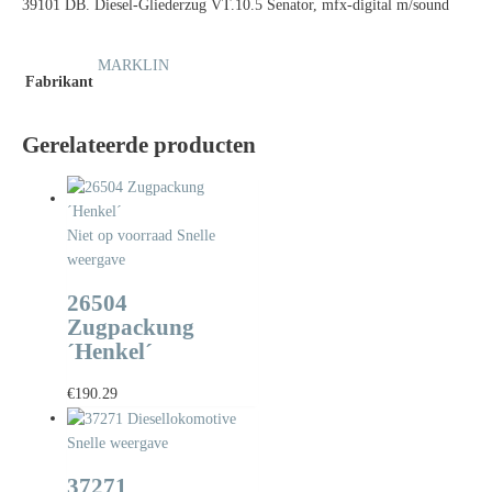
39101 DB. Diesel-Gliederzug VT.10.5 Senator, mfx-digital m/sound
MARKLIN
Fabrikant
Gerelateerde producten
Niet op voorraad
Snelle
weergave
26504
Zugpackung
´Henkel´
€
190.29
Snelle weergave
37271