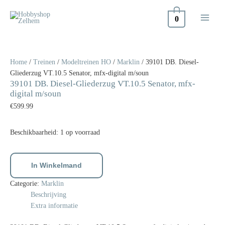
Doorgaan
naar
0
inhoud
39101
DB.
Diesel-
Home
/
Treinen
/
Modeltreinen HO
/
Marklin
/ 39101 DB. Diesel-
Gliederzug
Gliederzug VT.10.5 Senator, mfx-digital m/soun
39101 DB. Diesel-Gliederzug VT.10.5 Senator, mfx-
VT.10.5
digital m/soun
Senator,
€
599.99
mfx-
digital
m/soun
Beschikbaarheid:
1 op voorraad
aantal
In Winkelmand
Categorie:
Marklin
Beschrijving
Extra informatie