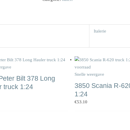
kit
aantal
Italerie
ergave
voorraad
Snelle weergave
eter Bilt 378 Long
3850 Scania R-620
 truck 1:24
1:24
€
53.10