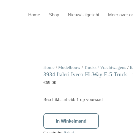
Home
Shop
Nieuw/Uitgelicht
Meer over o
3934
Home
/
Modelbouw
/
Trucks / Vrachtwagens
/
It
3934 Italeri Iveco Hi-Way E-5 Truck 1:
Italeri
Iveco
€
69.00
Hi-
Way
Beschikbaarheid:
1 op voorraad
E-
5
Truck
In Winkelmand
1:24
Categorie:
Italeri