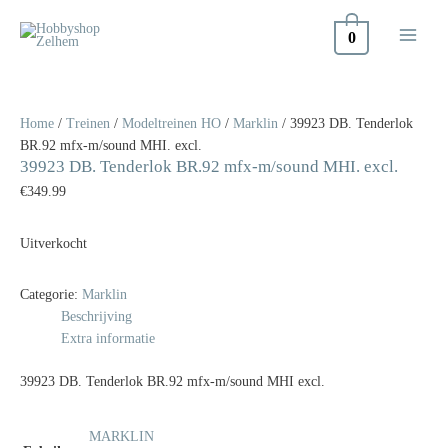
Doorgaan
naar
0
inhoud
Home
/
Treinen
/
Modeltreinen HO
/
Marklin
/ 39923 DB. Tenderlok
BR.92 mfx-m/sound MHI. excl.
39923 DB. Tenderlok BR.92 mfx-m/sound MHI. excl.
€
349.99
Uitverkocht
Categorie:
Marklin
Beschrijving
Extra informatie
39923 DB. Tenderlok BR.92 mfx-m/sound MHI excl.
MARKLIN