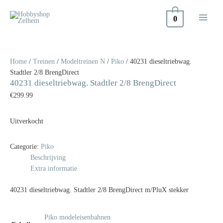
Doorgaan
naar
0
inhoud
Home
/
Treinen
/
Modeltreinen N
/
Piko
/ 40231 dieseltriebwag.
Stadtler 2/8 BrengDirect
40231 dieseltriebwag. Stadtler 2/8 BrengDirect
€
299.99
Uitverkocht
Categorie:
Piko
Beschrijving
Extra informatie
40231 dieseltriebwag. Stadtler 2/8 BrengDirect m/PluX stekker
Piko modeleisenbahnen