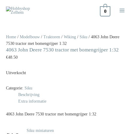
Doorgaan
naar
0
inhoud
Home
/
Modelbouw
/
Traktoren
/
Wiking
/
Siku
/ 4063 John Deere
7530 tractor met bomengrijper 1:32
4063 John Deere 7530 tractor met bomengrijper 1:32
€
48.50
Uitverkocht
Categorie:
Siku
Beschrijving
Extra informatie
4063 John Deere 7530 tractor met bomengrijper 1:32
Siku miniaturen