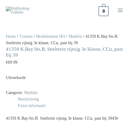
Doorgaan
naar
0
inhoud
Home
/
Treinen
/
Modeltreinen HO
/
Marklin
/ 41359 K.Bay.Sts.B.
Sneltrein rijtuig 3e klasse, CCu, past bij 39
41359 K.Bay.Sts.B. Sneltrein rijtuig 3e klasse, CCu, past
bij 39
€
69.99
Uitverkocht
Categorie:
Marklin
Beschrijving
Extra informatie
41359 K.Bay.Sts.B. Sneltrein rijtuig 3e klasse, CCu, past bij 39436