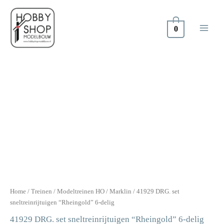
Doorgaan
naar
inhoud
0
Home
/
Treinen
/
Modeltreinen HO
/
Marklin
/ 41929 DRG. set
sneltreinrijtuigen “Rheingold” 6-delig
41929 DRG. set sneltreinrijtuigen “Rheingold” 6-delig