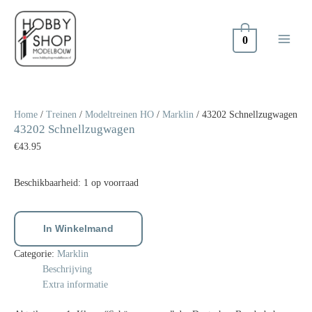
Doorgaan
naar
inhoud
0
43202
Schnellzugwagen
aantal
Home
/
Treinen
/
Modeltreinen HO
/
Marklin
/ 43202 Schnellzugwagen
43202 Schnellzugwagen
€
43.95
Beschikbaarheid:
1 op voorraad
In Winkelmand
Categorie:
Marklin
Beschrijving
Extra informatie