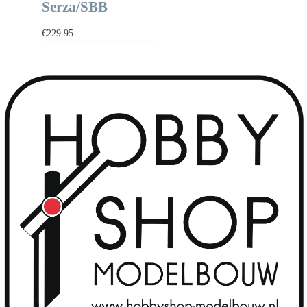
Serza/SBB
€
229.95