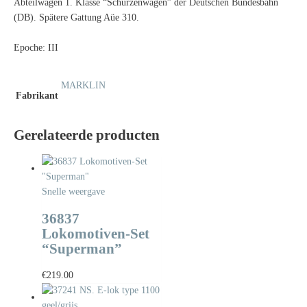
Abteilwagen 1. Klasse “Schürzenwagen” der Deutschen Bundesbahn
(DB). Spätere Gattung Aüe 310.
Epoche: III
MARKLIN
Fabrikant
Gerelateerde producten
Snelle weergave
36837
Lokomotiven-Set
“Superman”
€
219.00