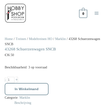
Doorgaan
naar
inhoud
0
43268
Schuerzenwagen
SNCB
Home
/
Treinen
/
Modeltreinen HO
/
Marklin
/ 43268 Schuerzenwagen
aantal
SNCB
43268 Schuerzenwagen SNCB
€
36.50
Beschikbaarheid:
3 op voorraad
+
-
In Winkelmand
Categorie:
Marklin
Beschrijving