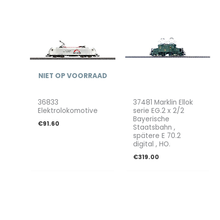
NIET OP VOORRAAD
36833
37481 Marklin Ellok
Elektrolokomotive
serie EG.2 x 2/2
Bayerische
€
91.60
Staatsbahn ,
spätere E 70.2
digital , HO.
€
319.00