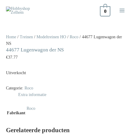
Doorgaan
naar
0
inhoud
Home
/
Treinen
/
Modeltreinen HO
/
Roco
/ 44677 Lugenwagon der
NS
44677 Lugenwagon der NS
€
37.77
Uitverkocht
Categorie:
Roco
Extra informatie
Roco
Fabrikant
Gerelateerde producten