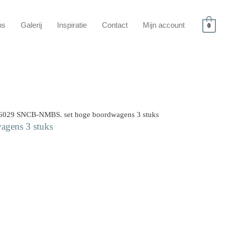
ns
Galerij
Inspiratie
Contact
Mijn account
0
6029 SNCB-NMBS. set hoge boordwagens 3 stuks
gens 3 stuks