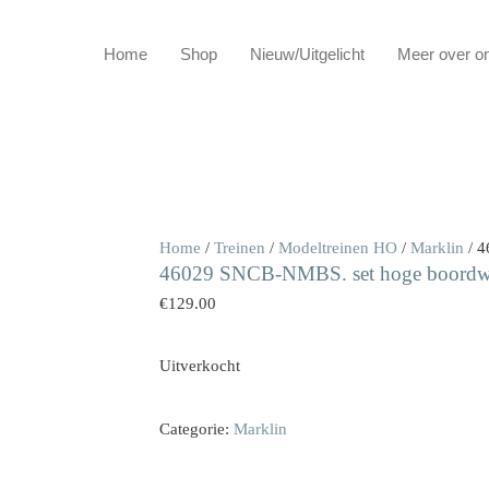
Home
Shop
Nieuw/Uitgelicht
Meer over o
Home
/
Treinen
/
Modeltreinen HO
/
Marklin
/ 4
46029 SNCB-NMBS. set hoge boordwa
€
129.00
Uitverkocht
Categorie:
Marklin