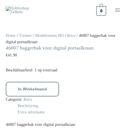
Doorgaan
naar
0
inhoud
46807
baggerbak
voor
Home
/
Treinen
/
Modeltreinen HO
/
Roco
/ 46807 baggerbak voor
digital
digital portaalkraan
46807 baggerbak voor digital portaalkraan
portaalkraan
aantal
€
41.90
Beschikbaarheid:
1 op voorraad
In Winkelmand
Categorie:
Roco
Beschrijving
Extra informatie
46807 baggerbak voor digital portaalkraan