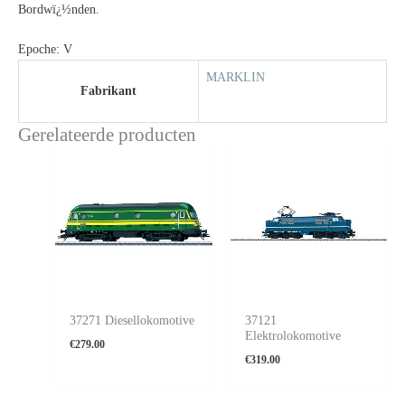
Bordwï¿½nden.
Epoche: V
MARKLIN
Fabrikant
Gerelateerde producten
37271 Diesellokomotive
37121
Elektrolokomotive
€
279.00
€
319.00