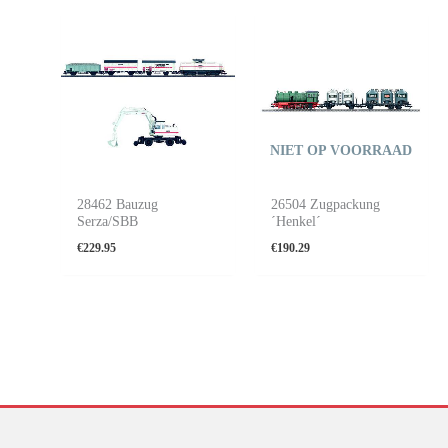
NIET OP VOORRAAD
28462 Bauzug
26504 Zugpackung
Serza/SBB
´Henkel´
€
229.95
€
190.29