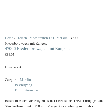
Home
/
Treinen
/
Modeltreinen HO
/
Marklin
/ 47006
Niederbordwagen mit Rungen.
47006 Niederbordwagen mit Rungen.
€
34.95
Uitverkocht
Categorie:
Marklin
Beschrijving
Extra informatie
Bauart Rens der Niederlï¿½ndischen Eisenbahnen (NS). Europï¿½ische
Standardbauart mit 19,90 m Lï¿½nge. Ausfï¿½hrung mit Stahl-