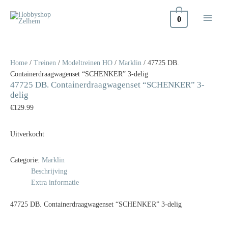
Doorgaan
naar
0
inhoud
Home
/
Treinen
/
Modeltreinen HO
/
Marklin
/ 47725 DB.
Containerdraagwagenset “SCHENKER” 3-delig
47725 DB. Containerdraagwagenset “SCHENKER” 3-
delig
€
129.99
Uitverkocht
Categorie:
Marklin
Beschrijving
Extra informatie
47725 DB. Containerdraagwagenset “SCHENKER” 3-delig