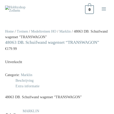
Doorgaan
naar
0
inhoud
Home
/
Treinen
/
Modeltreinen HO
/
Marklin
/ 48063 DB. Schuifwand
wagenset “TRANSWAGON”
48063 DB. Schuifwand wagenset “TRANSWAGON”
€
179.99
Uitverkocht
Categorie:
Marklin
Beschrijving
Extra informatie
48063 DB. Schuifwand wagenset “TRANSWAGON”
MARKLIN