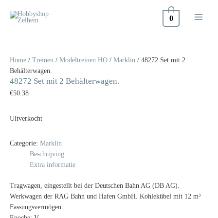
Doorgaan
naar
0
inhoud
Home
/
Treinen
/
Modeltreinen HO
/
Marklin
/ 48272 Set mit 2
Behälterwagen.
48272 Set mit 2 Behälterwagen.
€
50.38
Uitverkocht
Categorie:
Marklin
Beschrijving
Extra informatie
Tragwagen, eingestellt bei der Deutschen Bahn AG (DB AG).
Werkwagen der RAG Bahn und Hafen GmbH. Kohlekübel mit 12 m³
Fassungsvermögen.
Epoche: V