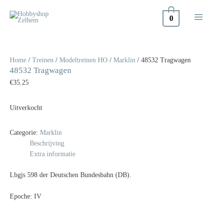
Doorgaan
naar
0
inhoud
Home
/
Treinen
/
Modeltreinen HO
/
Marklin
/ 48532 Tragwagen
48532 Tragwagen
€
35.25
Uitverkocht
Categorie:
Marklin
Beschrijving
Extra informatie
Lbgjs 598 der Deutschen Bundesbahn (DB).
Epoche: IV