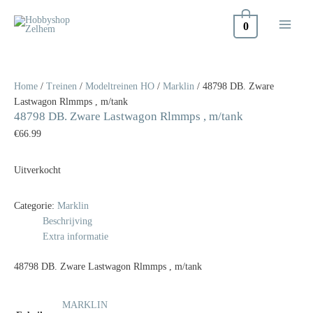
Doorgaan
naar
0
inhoud
Home
/
Treinen
/
Modeltreinen HO
/
Marklin
/ 48798 DB. Zware
Lastwagon Rlmmps , m/tank
48798 DB. Zware Lastwagon Rlmmps , m/tank
€
66.99
Uitverkocht
Categorie:
Marklin
Beschrijving
Extra informatie
48798 DB. Zware Lastwagon Rlmmps , m/tank
MARKLIN