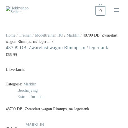
Doorgaan
naar
0
inhoud
Home
/
Treinen
/
Modeltreinen HO
/
Marklin
/ 48799 DB. Zwarelast
wagon Rlmmps, m/ legertank
48799 DB. Zwarelast wagon Rlmmps, m/ legertank
€
66.99
Uitverkocht
Categorie:
Marklin
Beschrijving
Extra informatie
48799 DB. Zwarelast wagon Rlmmps, m/ legertank
MARKLIN