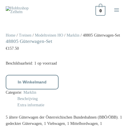
Doorgaan
naar
0
inhoud
48805
Güterwagen-
Set
Home
/
Treinen
/
Modeltreinen HO
/
Marklin
/ 48805 Güterwagen-Set
48805 Güterwagen-Set
aantal
€
157.50
Beschikbaarheid:
1 op voorraad
In Winkelmand
Categorie:
Marklin
Beschrijving
Extra informatie
5 ältere Güterwagen der Österreichischen Bundesbahnen (BBÖ/ÖBB). 1
gedeckter Güterwagen, 1 Viehwagen, 1 Mittelbordwagen, 1