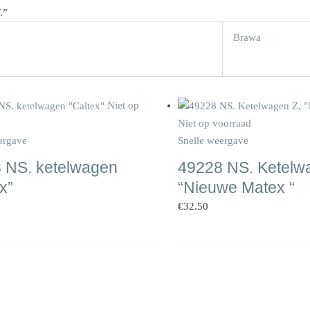
.”
Brawa
Niet op
Niet op voorraad
ergave
Snelle weergave
 NS. ketelwagen
49228 NS. Ketelw
x”
“Nieuwe Matex “
€
32.50