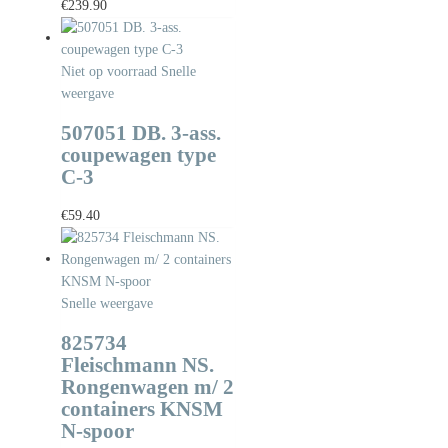
€
239.90
Niet op voorraad
Snelle
weergave
507051 DB. 3-ass.
coupewagen type
C-3
€
59.40
Snelle weergave
825734
Fleischmann NS.
Rongenwagen m/ 2
containers KNSM
N-spoor