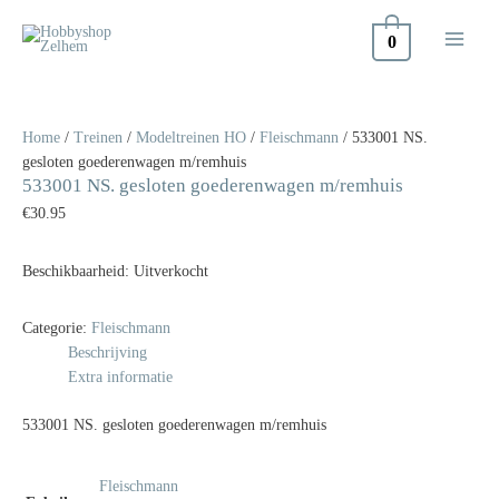
Doorgaan
naar
0
inhoud
Home
/
Treinen
/
Modeltreinen HO
/
Fleischmann
/ 533001 NS.
gesloten goederenwagen m/remhuis
533001 NS. gesloten goederenwagen m/remhuis
€
30.95
Beschikbaarheid:
Uitverkocht
Categorie:
Fleischmann
Beschrijving
Extra informatie
533001 NS. gesloten goederenwagen m/remhuis
Fleischmann