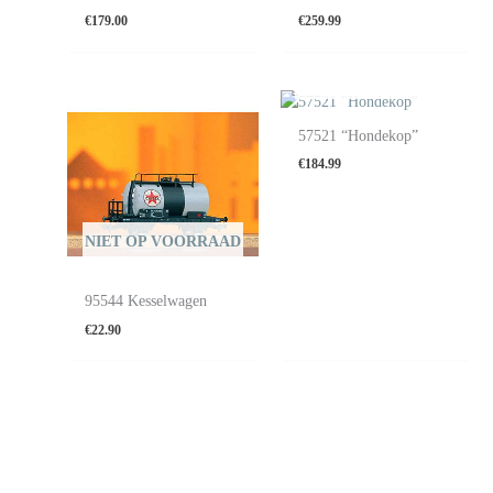
€
179.00
€
259.99
NIET OP VOORRAAD
57521 “Hondekop”
€
184.99
NIET OP VOORRAAD
95544 Kesselwagen
€
22.90