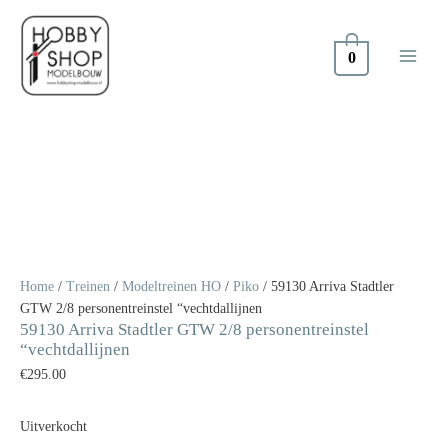
Doorgaan
naar
inhoud
0
Home
/
Treinen
/
Modeltreinen HO
/
Piko
/ 59130 Arriva Stadtler
GTW 2/8 personentreinstel “vechtdallijnen
59130 Arriva Stadtler GTW 2/8 personentreinstel
“vechtdallijnen
€
295.00
Uitverkocht