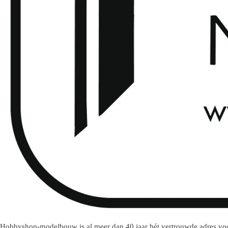
Hobbyshop-modelbouw is al meer dan 40 jaar hét vertrouwde adres voo