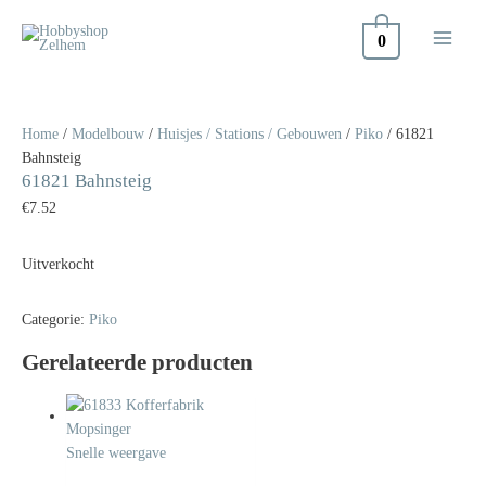
Doorgaan
naar
0
inhoud
Home
/
Modelbouw
/
Huisjes / Stations / Gebouwen
/
Piko
/ 61821
Bahnsteig
61821 Bahnsteig
€
7.52
Uitverkocht
Categorie:
Piko
Gerelateerde producten
Snelle weergave