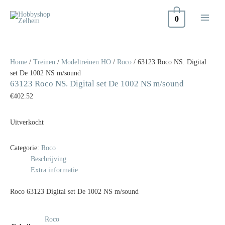
Doorgaan
naar
0
inhoud
Home
/
Treinen
/
Modeltreinen HO
/
Roco
/ 63123 Roco NS. Digital
set De 1002 NS m/sound
63123 Roco NS. Digital set De 1002 NS m/sound
€
402.52
Uitverkocht
Categorie:
Roco
Beschrijving
Extra informatie
Roco 63123 Digital set De 1002 NS m/sound
Roco