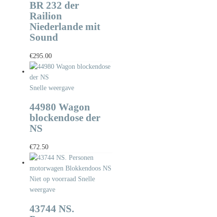
BR 232 der
Railion
Niederlande mit
Sound
€
295.00
Snelle weergave
44980 Wagon
blockendose der
NS
€
72.50
Niet op voorraad
Snelle
weergave
43744 NS.