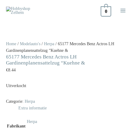
Doorgaan
naar
0
inhoud
Home
/
Modelauto's
/
Herpa
/ 65177 Mercedes Benz Actros LH
Gardinenplanensattelzug “Kuehne &
65177 Mercedes Benz Actros LH
Gardinenplanensattelzug “Kuehne &
€
8.44
Uitverkocht
Categorie:
Herpa
Extra informatie
Herpa
Fabrikant