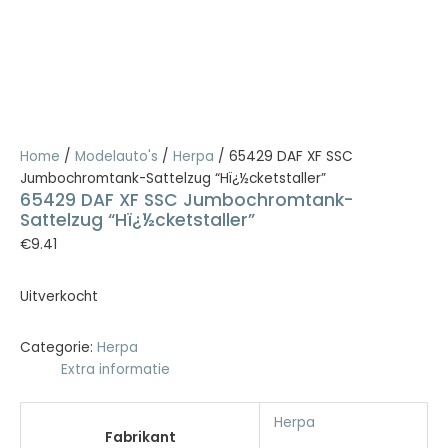
Home
/
Modelauto's
/
Herpa
/ 65429 DAF XF SSC
Jumbochromtank-Sattelzug “Hï¿½cketstaller”
65429 DAF XF SSC Jumbochromtank-
Sattelzug “Hï¿½cketstaller”
€
9.41
Uitverkocht
Categorie:
Herpa
Extra informatie
Herpa
Fabrikant