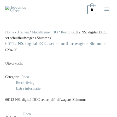
Doorgaan
naar
0
inhoud
Home
/
Treinen
/
Modeltreinen HO
/
Roco
/ 66112 NS. digital DCC.
set schuifhuifwagens Shimmns
66112 NS. digital DCC. set schuifhuifwagens Shimmns
€
294.00
Uitverkocht
Categorie:
Roco
Beschrijving
Extra informatie
66112 NS. digital DCC set schuifhuifwagens Shimmns
Roco