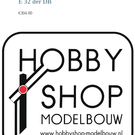
E 32 der DB
€
304.00