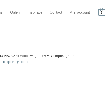
ns
Galerij
Inspiratie
Contact
Mijn account
0
43 NS. VAM vuilniswagon VAM-Compost groen
ompost groen