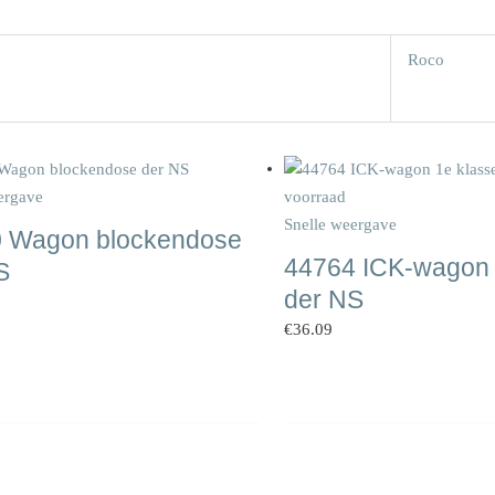
Roco
ergave
voorraad
Snelle weergave
 Wagon blockendose
44764 ICK-wagon 
S
der NS
€
36.09