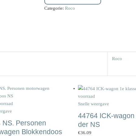
Categorie:
Roco
Roco
voorraad
oorraad
Snelle weergave
ergave
44764 ICK-wagon 
 NS. Personen
der NS
wagen Blokkendoos
€
36.09