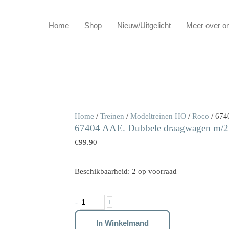
Home
Shop
Nieuw/Uitgelicht
Meer over o
67404
Home
/
Treinen
/
Modeltreinen HO
/
Roco
/ 674
67404 AAE. Dubbele draagwagen m/2 
AAE.
Dubbele
€
99.90
draagwagen
m/2
Beschikbaarheid:
2 op voorraad
trailers
"MOVE"
+
-
aantal
In Winkelmand