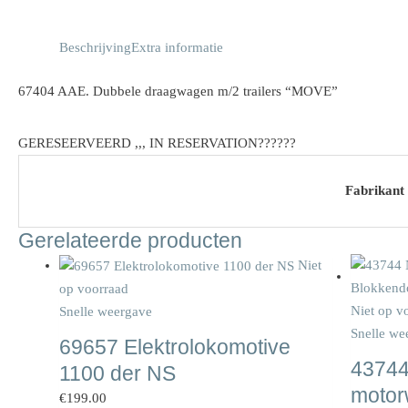
Beschrijving
Extra informatie
67404 AAE. Dubbele draagwagen m/2 trailers “MOVE”
GERESEERVEERD ,,, IN RESERVATION??????
Fabrikant
Gerelateerde producten
Niet
op voorraad
Niet op v
Snelle weergave
Snelle we
69657 Elektrolokomotive
43744
1100 der NS
motor
€
199.00