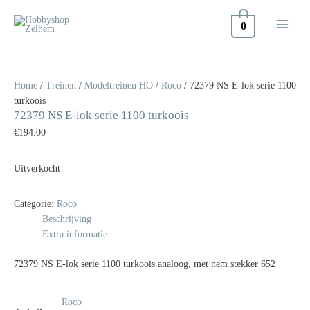
Doorgaan
naar
0
inhoud
Home
/
Treinen
/
Modeltreinen HO
/
Roco
/ 72379 NS E-lok serie 1100
turkoois
72379 NS E-lok serie 1100 turkoois
€
194.00
Uitverkocht
Categorie:
Roco
Beschrijving
Extra informatie
72379 NS E-lok serie 1100 turkoois analoog, met nem stekker 652
Roco