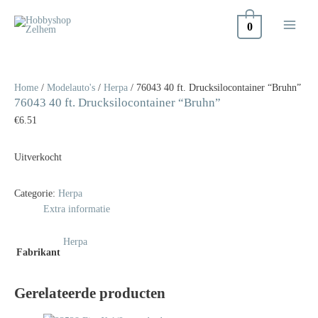
Doorgaan
naar
0
inhoud
Home
/
Modelauto's
/
Herpa
/ 76043 40 ft. Drucksilocontainer “Bruhn”
76043 40 ft. Drucksilocontainer “Bruhn”
€
6.51
Uitverkocht
Categorie:
Herpa
Extra informatie
Herpa
Fabrikant
Gerelateerde producten