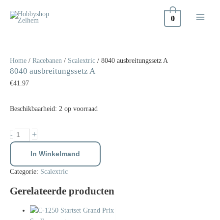
Doorgaan
naar
0
inhoud
8040
ausbreitungssetz
A
Home
/
Racebanen
/
Scalextric
/ 8040 ausbreitungssetz A
8040 ausbreitungssetz A
aantal
€
41.97
Beschikbaarheid:
2 op voorraad
+
-
In Winkelmand
Categorie:
Scalextric
Gerelateerde producten