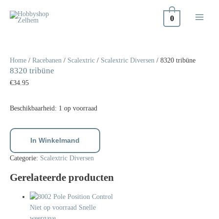
Doorgaan
naar
0
inhoud
8320
tribüne
aantal
Home
/
Racebanen
/
Scalextric
/
Scalextric Diversen
/ 8320 tribüne
8320 tribüne
€
34.95
Beschikbaarheid:
1 op voorraad
In Winkelmand
Categorie:
Scalextric Diversen
Gerelateerde producten
Niet op voorraad
Snelle
weergave