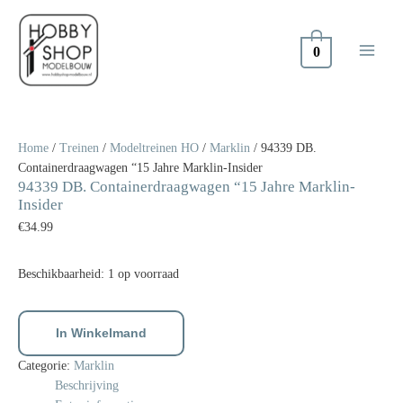
Doorgaan
naar
inhoud
0
94339
DB.
Containerdraagwagen
Home
/
Treinen
/
Modeltreinen HO
/
Marklin
/ 94339 DB.
"15
Containerdraagwagen “15 Jahre Marklin-Insider
94339 DB. Containerdraagwagen “15 Jahre Marklin-
Jahre
Insider
Marklin-
€
34.99
Insider
aantal
Beschikbaarheid:
1 op voorraad
In Winkelmand
Categorie:
Marklin
Beschrijving