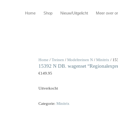
Home
Shop
Nieuw/Uitgelicht
Meer over o
Home
/
Treinen
/
Modeltreinen N
/
Minitrix
/ 15
15392 N DB. wagenset “Regionalexpre
€
149.95
Uitverkocht
Categorie:
Minitrix