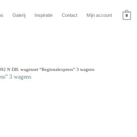
ns
Galerij
Inspiratie
Contact
Mijn account
0
392 N DB. wagenset “Regionalexpress” 3 wagens
ss” 3 wagens