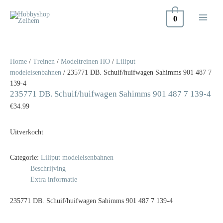
Doorgaan
naar
0
inhoud
Home
/
Treinen
/
Modeltreinen HO
/
Liliput
modeleisenbahnen
/ 235771 DB. Schuif/huifwagen Sahimms 901 487 7
139-4
235771 DB. Schuif/huifwagen Sahimms 901 487 7 139-4
€
34.99
Uitverkocht
Categorie:
Liliput modeleisenbahnen
Beschrijving
Extra informatie
235771 DB. Schuif/huifwagen Sahimms 901 487 7 139-4