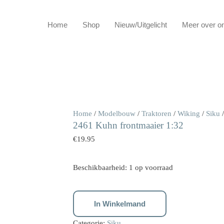
Home
Shop
Nieuw/Uitgelicht
Meer over o
2461
Home
/
Modelbouw
/
Traktoren
/
Wiking
/
Siku
/
2461 Kuhn frontmaaier 1:32
Kuhn
frontmaaier
€
19.95
1:32
aantal
Beschikbaarheid:
1 op voorraad
In Winkelmand
Categorie:
Siku