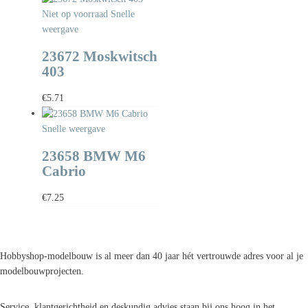
Niet op voorraad
Snelle
weergave
23672 Moskwitsch
403
€
5.71
Snelle weergave
23658 BMW M6
Cabrio
€
7.25
Hobbyshop-modelbouw is al meer dan 40 jaar hét vertrouwde adres voor al je
modelbouwprojecten.
Service, klantgerichtheid en deskundig advies staan bij ons hoog in het