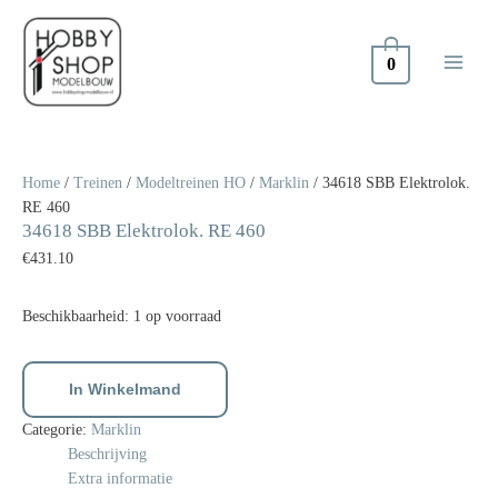
Doorgaan
naar
inhoud
0
34618
SBB
Elektrolok.
Home
/
Treinen
/
Modeltreinen HO
/
Marklin
/ 34618 SBB Elektrolok.
RE
RE 460
34618 SBB Elektrolok. RE 460
460
aantal
€
431.10
Beschikbaarheid:
1 op voorraad
In Winkelmand
Categorie:
Marklin
Beschrijving
Extra informatie